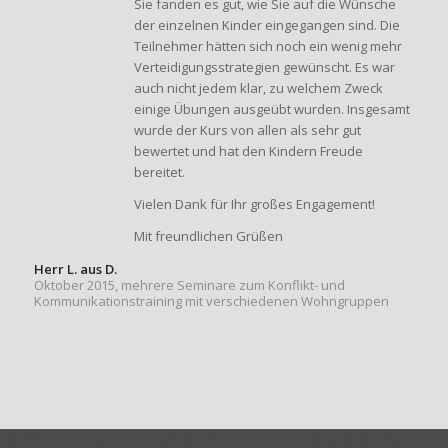
Sie fanden es gut, wie Sie auf die Wünsche
der einzelnen Kinder eingegangen sind. Die
Teilnehmer hätten sich noch ein wenig mehr
Verteidigungsstrategien gewünscht. Es war
auch nicht jedem klar, zu welchem Zweck
einige Übungen ausgeübt wurden. Insgesamt
wurde der Kurs von allen als sehr gut
bewertet und hat den Kindern Freude
bereitet.
Vielen Dank für Ihr großes Engagement!
Mit freundlichen Grüßen
Herr L. aus D.
Oktober 2015, mehrere Seminare zum Konflikt- und
Kommunikationstraining mit verschiedenen Wohngruppen